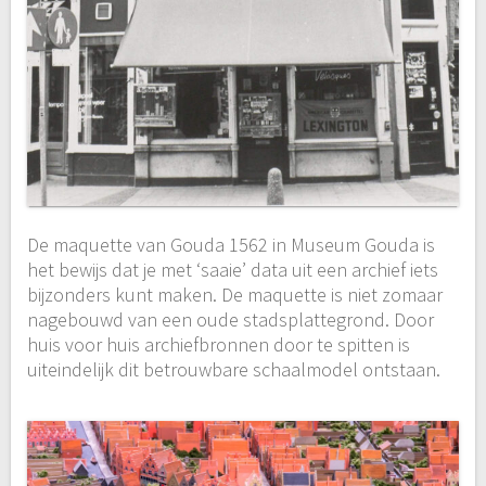
De maquette van Gouda 1562 in Museum Gouda is
het bewijs dat je met ‘saaie’ data uit een archief iets
bijzonders kunt maken. De maquette is niet zomaar
nagebouwd van een oude stadsplattegrond. Door
huis voor huis archiefbronnen door te spitten is
uiteindelijk dit betrouwbare schaalmodel ontstaan.