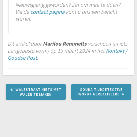
Nieuwsgierig geworden? Zin om mee te doen?
Via de
contact pagina
kunt u ons een bericht
sturen.
Dit artikel door
Marilou
Remmelts
verscheen
(in iets
aangepaste vorm) op 13 maart 2024 in het
Kontakt /
Goudse Post
.
VORIG
VOLGEND
WALESTRAAT NIETS MET
GOUDA TIJDDETECTIVE
BERICHT:
BERICHT:
WORDT GEREALISEERD
WALEN TE MAKEN