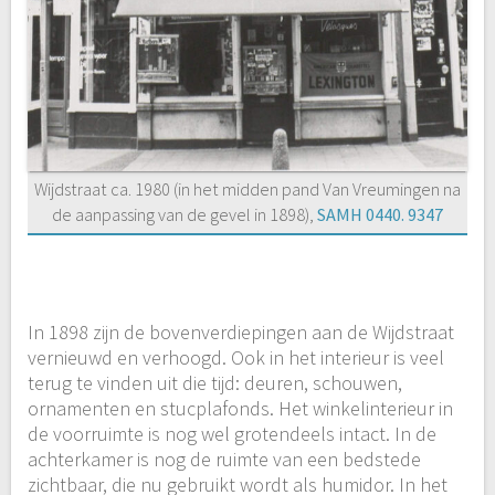
Wijdstraat ca. 1980 (in het midden pand Van Vreumingen na
de aanpassing van de gevel in 1898),
SAMH 0440. 9347
In 1898 zijn de bovenverdiepingen aan de Wijdstraat
vernieuwd en verhoogd. Ook in het interieur is veel
terug te vinden uit die tijd: deuren, schouwen,
ornamenten en stucplafonds. Het winkelinterieur in
de voorruimte is nog wel grotendeels intact. In de
achterkamer is nog de ruimte van een bedstede
zichtbaar, die nu gebruikt wordt als humidor. In het