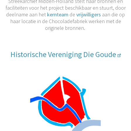
Streekarchief Midden-Holland stelt haar bronnen en
faciliteiten voor het project beschikbaar en stuurt, door
deelname aan het
kernteam
de
vrijwilligers
aan die op
haar locatie in de Chocoladefabriek werken met de
originele bronnen.
Historische Vereniging Die Goude