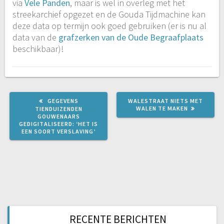
via
Vele Panden
, maar is wel in overleg met het
streekarchief opgezet en de Gouda Tijdmachine kan
deze data op termijn ook goed gebruiken (er is nu al
data van de
grafzerken van de Oude Begraafplaats
beschikbaar)!
VORIG
VOLGEND
GEGEVENS
WALESTRAAT NIETS MET
BERICHT:
BERICHT:
WALEN TE MAKEN
TIENDUIZENDEN
GOUWENAARS
GEDIGITALISEERD: ‘HET IS
EEN SOORT VERSLAVING’
RECENTE BERICHTEN