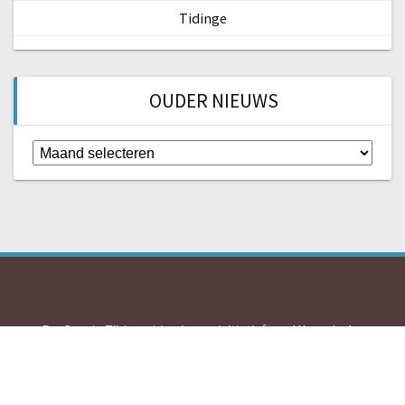
Tidinge
OUDER NIEUWS
Ouder
nieuws
De Gouda Tijdmachine is een initiatief van
Historische
Vereniging Die Goude
en
Streekarchief Midden-Holland
.