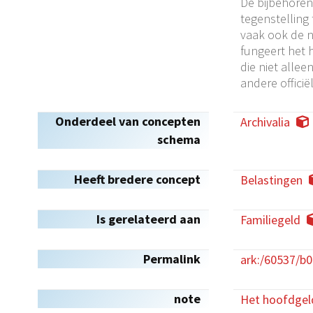
De bijbehoren
tegenstelling
vaak ook de 
fungeert het 
die niet alle
andere offici
Onderdeel van concepten
Archivalia
schema
Heeft bredere concept
Belastingen
Is gerelateerd aan
Familiegeld
Permalink
ark:/60537/b
note
Het hoofdgeld