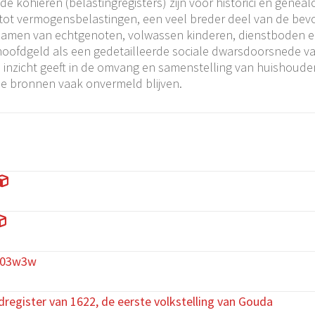
de kohieren (belastingregisters) zijn voor historici en gene
 tot vermogensbelastingen, een veel breder deel van de bev
namen van echtgenoten, volwassen kinderen, dienstboden e
hoofdgeld als een gedetailleerde sociale dwarsdoorsnede 
en inzicht geeft in de omvang en samenstelling van huishoud
ële bronnen vaak onvermeld blijven.
003w3w
register van 1622, de eerste volkstelling van Gouda