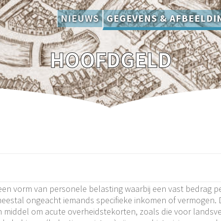
NIEUWS
GEGEVENS & AFBEELDI
HOOFDGELD
een vorm van personele belasting waarbij een vast bedrag pe
eestal ongeacht iemands specifieke inkomen of vermogen. Di
middel om acute overheidstekorten, zoals die voor landsverd