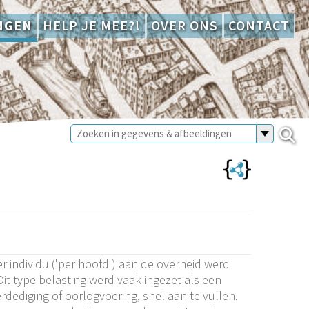
NGEN
HELP JE MEE?!
OVER ONS
CONTACT
r individu ('per hoofd') aan de overheid werd
t type belasting werd vaak ingezet als een
ediging of oorlogvoering, snel aan te vullen.