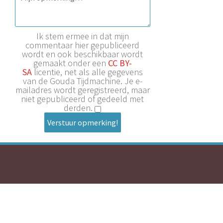
Ik stem ermee in dat mijn
commentaar hier gepubliceerd
wordt en ook beschikbaar wordt
gemaakt onder een
CC BY-
SA
licentie, net als alle gegevens
van de Gouda Tijdmachine. Je e-
mailadres wordt geregistreerd, maar
niet gepubliceerd of gedeeld met
derden.
Verstuur opmerking!
De Gouda Tijdmachine is een initiatief van
Historische
Vereniging Die Goude
en
Streekarchief Midden-Holland
.