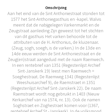
Omschrijving
Aan het eind van de Sint Anthoniestraat stonden tot
1577 het Sint-Anthoniegasthuis en -kapel. Walvis
meent dat de nabijgelegen Varkenmarkt en de
Zeugstraat aanleiding Zijn geweest tot het stichten
van dit gasthuis Het varken behoorde tot de
attributen van de H. Anthonius, de kluizenaar.
(Zeug, sogh, soegh, is de varken.) In de 13de en
14de eeuw werden de Sint Anthoniestraat en de
Zeug(en)straat aangeduid met de naam Raemwech.
In een rentebrief van 1351 (Regestenlijst Archief
Sint-Janskerk 19) leest men Raemwech =
Soeghestraat. De Raemweg 1341 (Regestenlijst
Weeshuisarchief 9), de Raemstraet in 1351
(Regestenlijst Archief Sint-Janskerk 22). De naam
Raemstraet wordt nog gebruikt in 1403 (Nieuw
Kerkarchief van na 1574, nr. 13). Ook de namen
Soghstraet en Zoghestraet komen voor (1367,
rentebrief Archief St.-Janskerk). In de volksmond