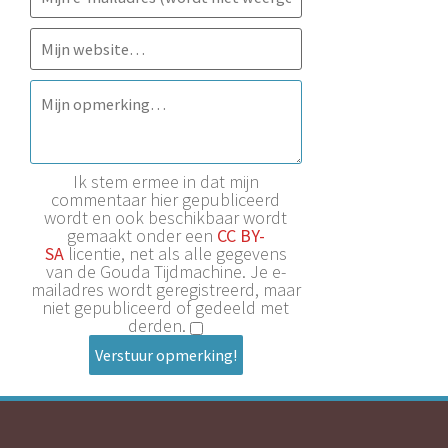
Ik stem ermee in dat mijn
commentaar hier gepubliceerd
wordt en ook beschikbaar wordt
gemaakt onder een
CC BY-
SA
licentie, net als alle gegevens
van de Gouda Tijdmachine. Je e-
mailadres wordt geregistreerd, maar
niet gepubliceerd of gedeeld met
derden.
Verstuur opmerking!