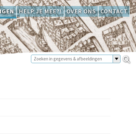
NGEN
HELP JE MEE?!
OVER ONS
CONTACT