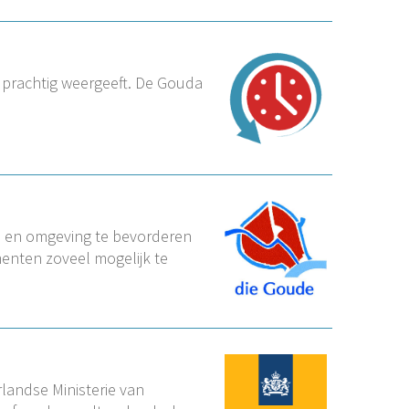
 prachtig weergeeft. De Gouda
a en omgeving te bevorderen
enten zoveel mogelijk te
rlandse Ministerie van