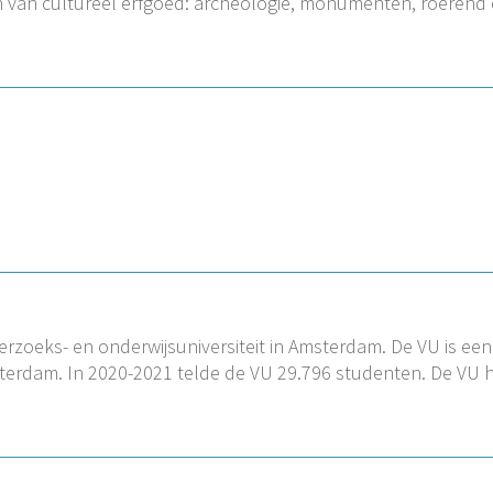
n van cultureel erfgoed: archeologie, monumenten, roerend
erzoeks- en onderwijsuniversiteit in Amsterdam. De VU is een 
sterdam. In 2020-2021 telde de VU 29.796 studenten. De VU 