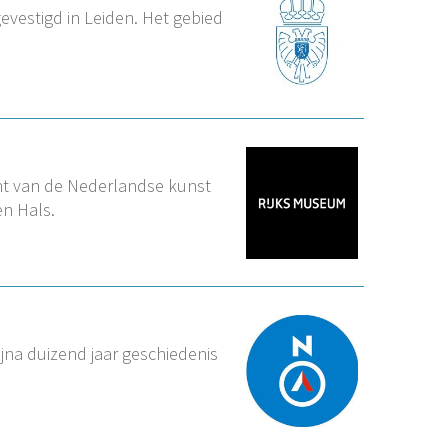
vestigd in Leiden. Het gebied
cht van de Nederlandse kunst
n Hals.
ijna duizend jaar geschiedenis