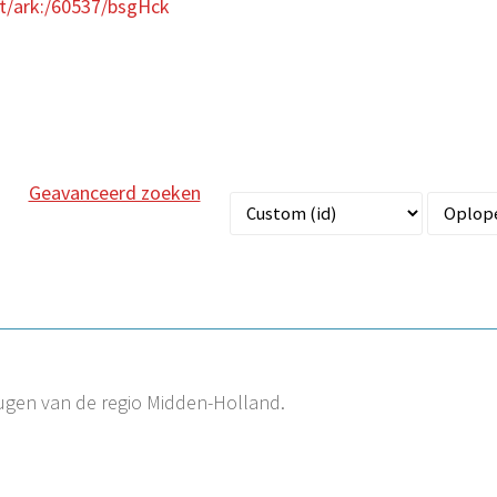
et/ark:/60537/bsgHck
Geavanceerd zoeken
ugen van de regio Midden-Holland.