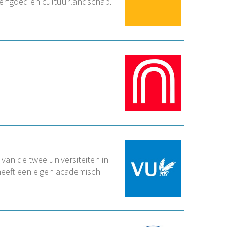
 erfgoed en cultuurlandschap.
van de twee universiteiten in
heeft een eigen academisch