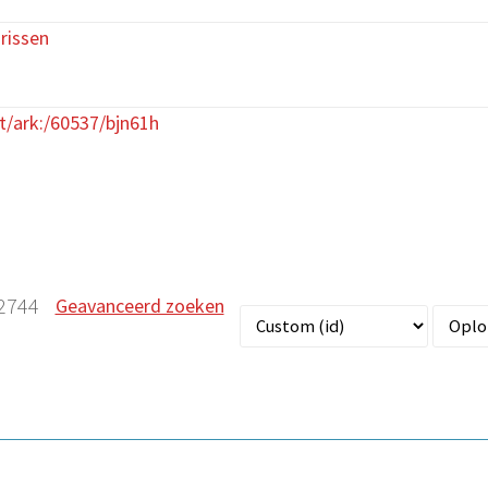
rissen
et/ark:/60537/bjn61h
2744
Geavanceerd zoeken