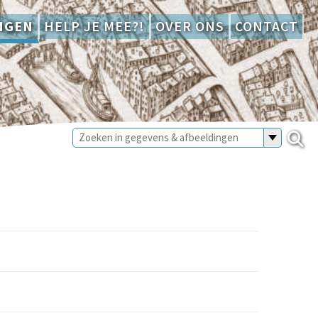
NGEN
HELP JE MEE?!
OVER ONS
CONTACT