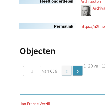
Heeft onderdelen
Architecten
Archiva
Permalink
https://n2t.n
Objecten
1–20 van 1
van 638
Jan Franse Verzijl