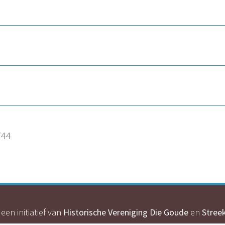
744
een initiatief van
Historische Vereniging Die Goude
en
Stree