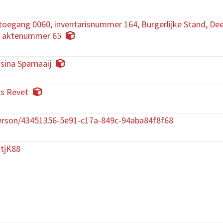
toegang 0060, inventarisnummer 164, Burgerlijke Stand, Deel
 aktenummer 65
ina Sparnaaij
us Revet
rson/43451356-5e91-c17a-849c-94aba84f8f68
RtjK88