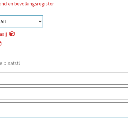
tand en bevolkingsregister
aaij
e plaatst!