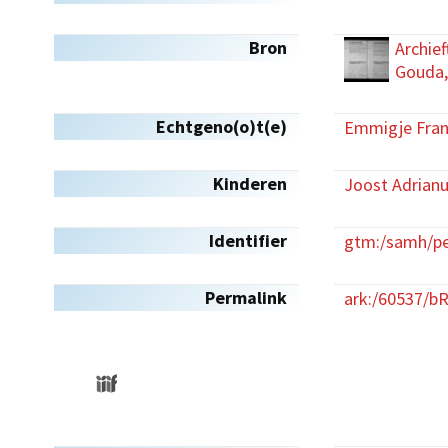
Bron
Archief
Gouda,
Echtgeno(o)t(e)
Emmigje Frans
Kinderen
Joost Adrian
Identifier
gtm:/samh/pe
Permalink
ark:/60537/b