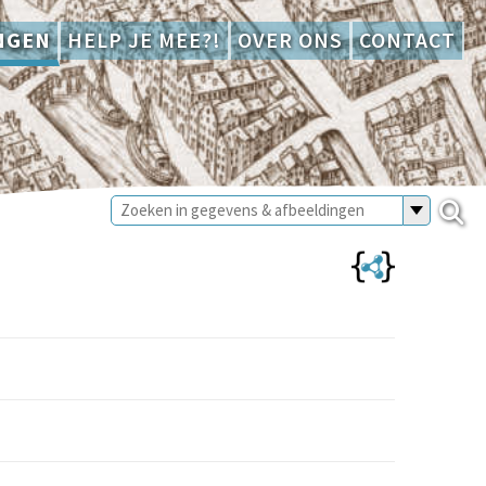
NGEN
HELP JE MEE?!
OVER ONS
CONTACT