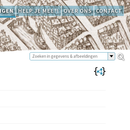
NGEN
HELP JE MEE?!
OVER ONS
CONTACT