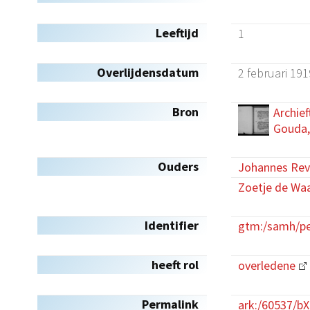
Leeftijd
1
Overlijdensdatum
2 februari 191
Bron
Archief
Gouda,
Ouders
Johannes Rev
Zoetje de Wa
Identifier
gtm:/samh/pe
heeft rol
overledene
Permalink
ark:/60537/b