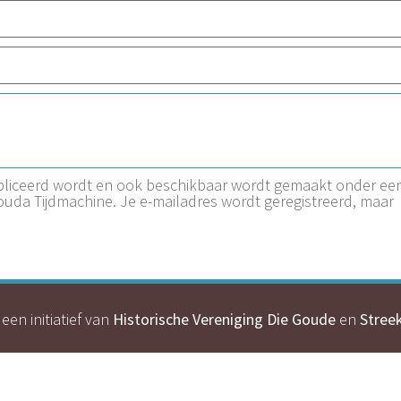
ubliceerd wordt en ook beschikbaar wordt gemaakt onder ee
Gouda Tijdmachine. Je e-mailadres wordt geregistreerd, maar
een initiatief van
Historische Vereniging Die Goude
en
Stree