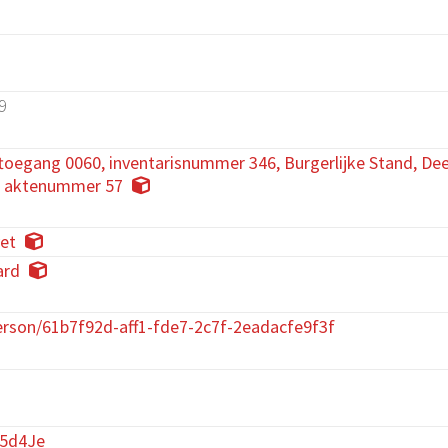
9
toegang 0060, inventarisnummer 346, Burgerlijke Stand, Deel
 aktenummer 57
et
ard
rson/61b7f92d-aff1-fde7-2c7f-2eadacfe9f3f
X5d4Je