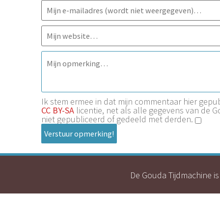
Ik stem ermee in dat mijn commentaar hier gep
CC BY-SA
licentie, net als alle gegevens van de 
niet gepubliceerd of gedeeld met derden.
Verstuur opmerking!
De Gouda Tijdmachine is 