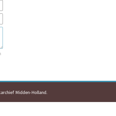
n
karchief Midden-Holland
.