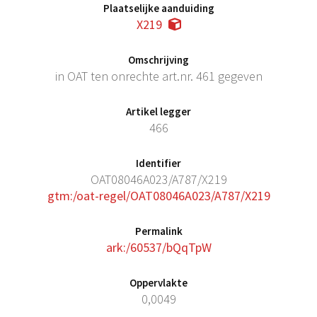
Plaatselijke aanduiding
X219
Omschrijving
in OAT ten onrechte art.nr. 461 gegeven
Artikel legger
466
Identifier
OAT08046A023/A787/X219
gtm:/oat-regel/OAT08046A023/A787/X219
Permalink
ark:/60537/bQqTpW
Oppervlakte
0,0049