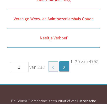
Verenigd Wees- en Aalmoezeniershuis Gouda
Neeltje Verhoef
1–20 van 4758
van 238
De Gouda Tijdmachine is een initiatief van
Historische
Vereniging Die Goude
en
Streekarchief Midden-Holland
.