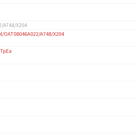
2/A748/X204
el/OAT08046A022/A748/X204
CTpEa