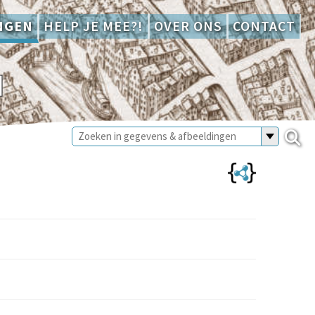
NGEN
HELP JE MEE?!
OVER ONS
CONTACT
N