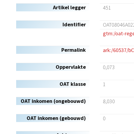
Artikel legger
451
Identifier
OAT08046A02
gtm:/oat-reg
Permalink
ark:/60537/b
Oppervlakte
0,073
OAT klasse
1
OAT inkomen (ongebouwd)
8,030
OAT inkomen (gebouwd)
0