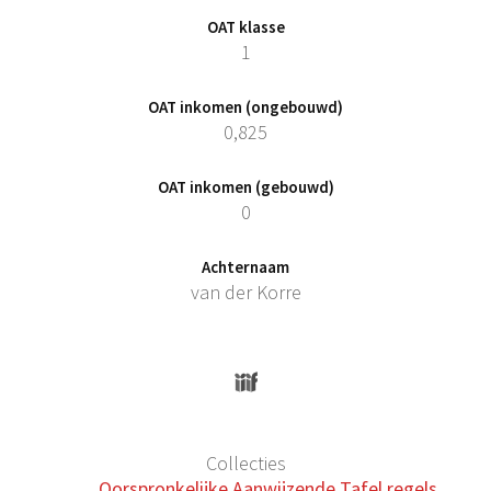
OAT klasse
1
OAT inkomen (ongebouwd)
0,825
OAT inkomen (gebouwd)
0
Achternaam
van der Korre
Collecties
Oorspronkelijke Aanwijzende Tafel regels