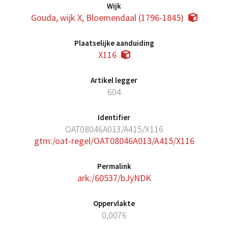
Wijk
Gouda, wijk X, Bloemendaal (1796-1845)
Plaatselijke aanduiding
X116
Artikel legger
604
Identifier
OAT08046A013/A415/X116
gtm:/oat-regel/OAT08046A013/A415/X116
Permalink
ark:/60537/bJyNDK
Oppervlakte
0,0076