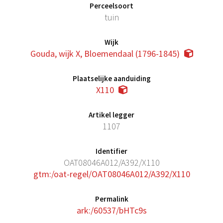
Perceelsoort
tuin
Wijk
Gouda, wijk X, Bloemendaal (1796-1845)
Plaatselijke aanduiding
X110
Artikel legger
1107
Identifier
OAT08046A012/A392/X110
gtm:/oat-regel/OAT08046A012/A392/X110
Permalink
ark:/60537/bHTc9s