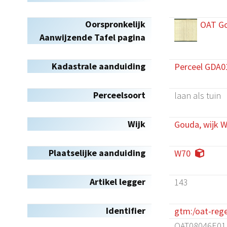
Oorspronkelijk
OAT Go
Aanwijzende Tafel pagina
Kadastrale aanduiding
Perceel GDA0
Perceelsoort
laan als tuin
Wijk
Gouda, wijk W
Plaatselijke aanduiding
W70
Artikel legger
143
Identifier
gtm:/oat-reg
OAT08046E01