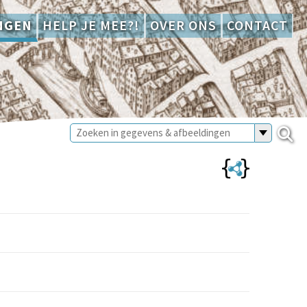
NGEN
HELP JE MEE?!
OVER ONS
CONTACT