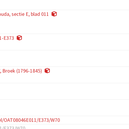
uda, sectie E, blad 011
1-E373
, Broek (1796-1845)
el/OAT08046E011/E373/W70
1/E373/W70