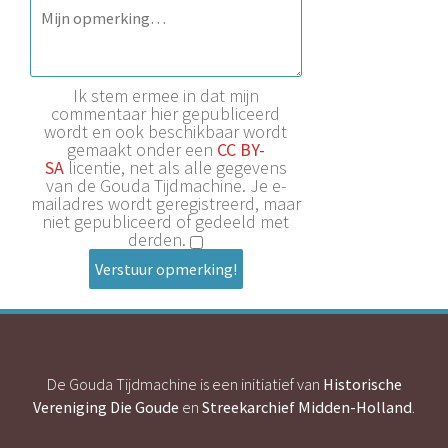
Ik stem ermee in dat mijn
commentaar hier gepubliceerd
wordt en ook beschikbaar wordt
gemaakt onder een
CC BY-
SA
licentie, net als alle gegevens
van de Gouda Tijdmachine. Je e-
mailadres wordt geregistreerd, maar
niet gepubliceerd of gedeeld met
derden.
Verstuur opmerking!
De Gouda Tijdmachine is een initiatief van
Historische
Vereniging Die Goude
en
Streekarchief Midden-Holland
.