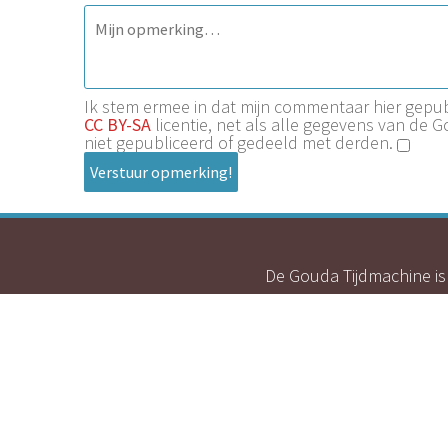
Ik stem ermee in dat mijn commentaar hier gep
CC BY-SA
licentie, net als alle gegevens van de 
niet gepubliceerd of gedeeld met derden.
Verstuur opmerking!
De Gouda Tijdmachine is 