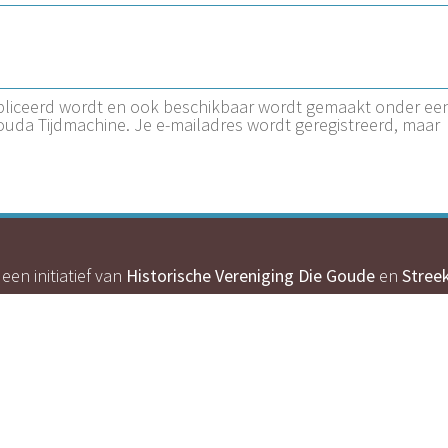
ubliceerd wordt en ook beschikbaar wordt gemaakt onder ee
Gouda Tijdmachine. Je e-mailadres wordt geregistreerd, maar
een initiatief van
Historische Vereniging Die Goude
en
Stree