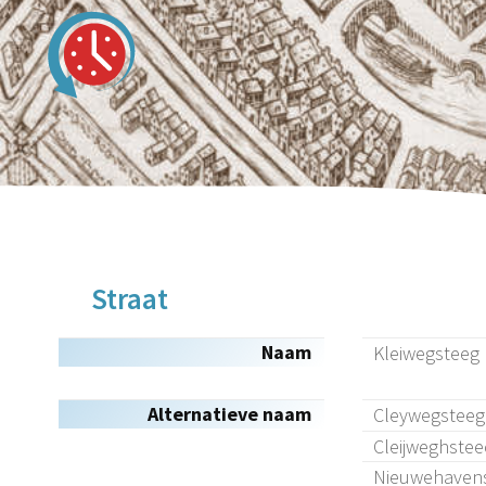
Straat
Naam
Kleiwegsteeg
Alternatieve naam
Cleywegstee
Cleijweghstee
Nieuwehaven