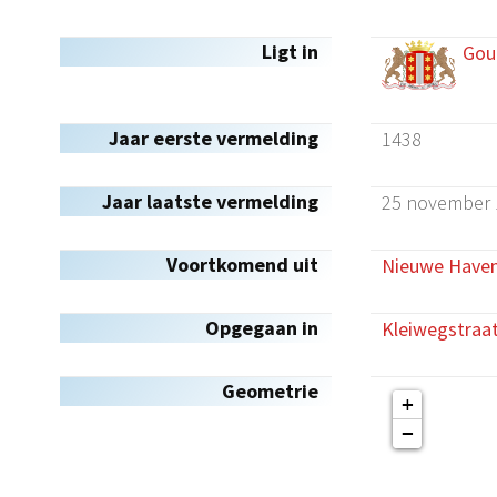
Ligt in
Gou
Jaar eerste vermelding
1438
Jaar laatste vermelding
25 november 
Voortkomend uit
Nieuwe Have
Opgegaan in
Kleiwegstraa
Geometrie
+
−