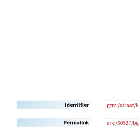
Identifier
gtm:/straat/
Permalink
ark:/60537/bi