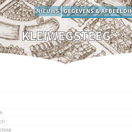
NIEUWS
GEGEVENS & AFBEELDI
KLEIWEGSTEEG
gh
ch
steeg