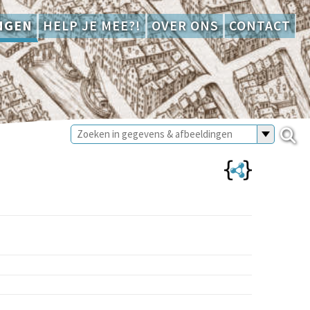
NGEN
HELP JE MEE?!
OVER ONS
CONTACT