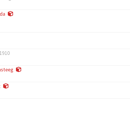
da
1910
nsteeg
t