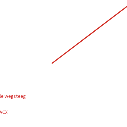
kleiwegsteeg
jACX