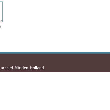
n
karchief Midden-Holland
.