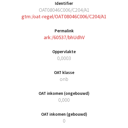
Identifier
OAT08046C006/C204/A1
gtm:/oat-regel/OAT08046C006/C204/A1
Permalink
ark:/60537/bhUdhV
Oppervlakte
0,0003
OAT klasse
onb
OAT inkomen (ongebouwd)
0,000
OAT inkomen (gebouwd)
0