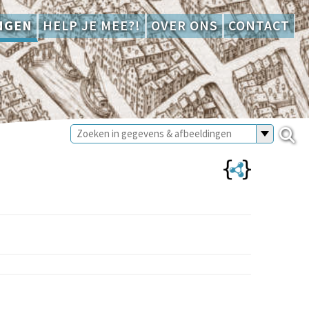
NGEN
HELP JE MEE?!
OVER ONS
CONTACT
E