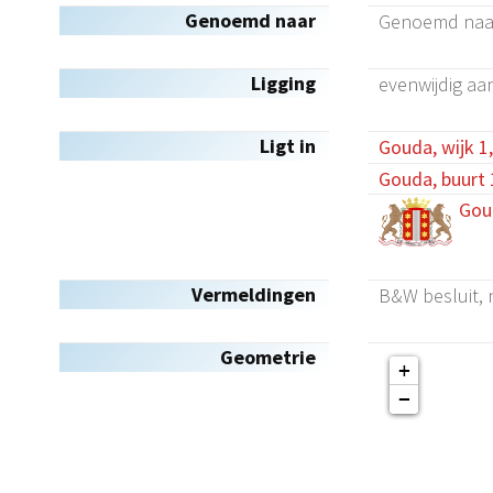
Genoemd naar
Genoemd naar 
Ligging
evenwijdig aa
Ligt in
Gouda, wijk 1
Gouda, buurt 
Gou
Vermeldingen
B&W besluit,
Geometrie
+
−