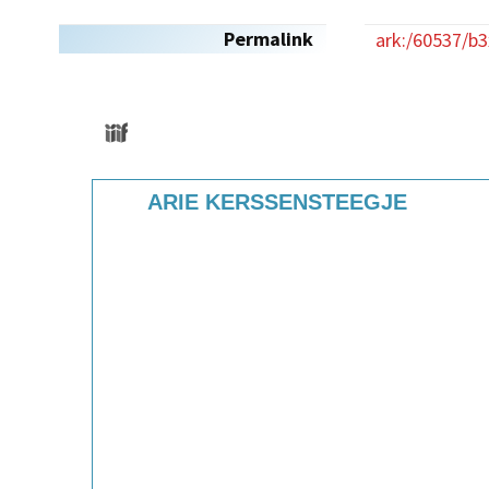
Permalink
ark:/60537/b
Media Viewer
Skip to downloads and alternative formats
ARIE KERSSENSTEEGJE