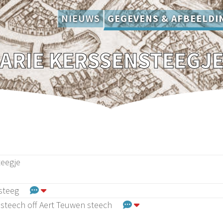
NIEUWS
GEGEVENS & AFBEELDI
ARIE KERSSENSTEEGJ
teegje
steeg
 steech off Aert Teuwen steech