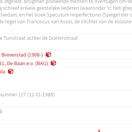
is afgeleid. Brugman probeerde mensen te overtuigen om een 
ij schreef enkele geestelijke liederen (waaronder ‘Ic heb ghe
chiedam, en het boek Speculum Imperfectionis (Spiegel der o
de regel van Franciscus van Assisi, de stichter van de kloos
de Tuinstraat achter de Doelenstraat
, Binnenstad (1908-)
11, De Baan e.o. (BAG)
da
 nummer 127 (12-01-1988)
88