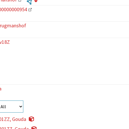
00000000954
brugmanshof
cv18Z
a
01ZZ, Gouda
801ZZ, Gouda