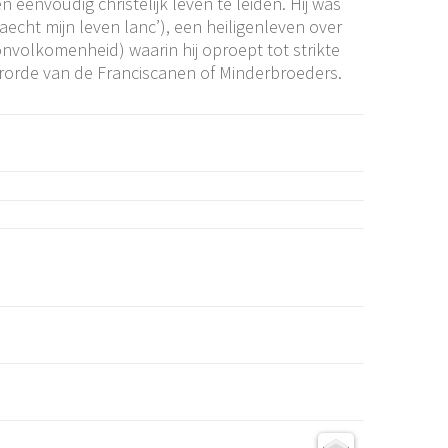
eenvoudig christelijk leven te leiden. Hij was
jaecht mijn leven lanc’), een heiligenleven over
nvolkomenheid) waarin hij oproept tot strikte
terorde van de Franciscanen of Minderbroeders.