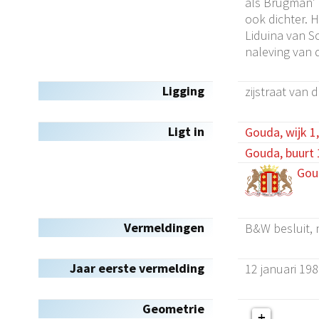
als Brugman’ 
ook dichter. H
Liduina van S
naleving van 
Ligging
zijstraat van 
Ligt in
Gouda, wijk 1
Gouda, buurt 
Gou
Vermeldingen
B&W besluit,
Jaar eerste vermelding
12 januari 19
Geometrie
+