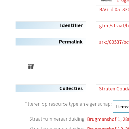
BAG id 05133
Identifier
gtm:/straat/
Permalink
ark:/60537/b
Collecties
Straten Goud
Filteren op resource type en eigenschap:
Straatnummeraanduiding
Brugmanshof 1, 28
Straatnummeraanduiding
Brugmanshof 10, 2