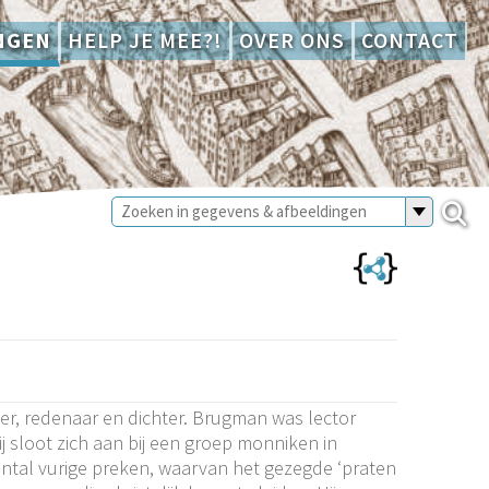
NGEN
HELP JE MEE?!
OVER ONS
CONTACT
r, redenaar en dichter. Brugman was lector
j sloot zich aan bij een groep monniken in
aantal vurige preken, waarvan het gezegde ‘praten