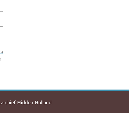
n
karchief Midden-Holland
.