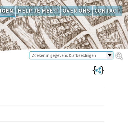
NGEN
HELP JE MEE?!
OVER ONS
CONTACT