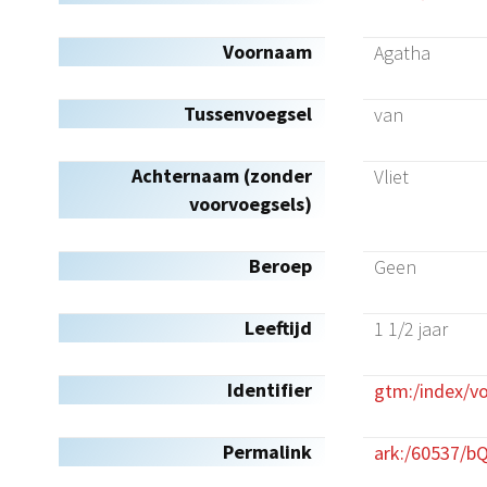
Voornaam
Agatha
Tussenvoegsel
van
Achternaam (zonder
Vliet
voorvoegsels)
Beroep
Geen
Leeftijd
1 1/2 jaar
Identifier
gtm:/index/v
Permalink
ark:/60537/