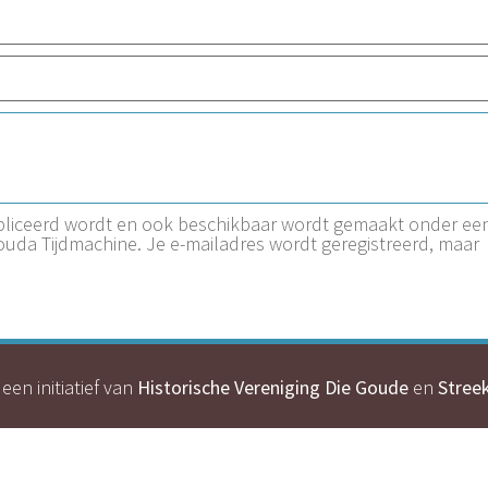
ubliceerd wordt en ook beschikbaar wordt gemaakt onder ee
Gouda Tijdmachine. Je e-mailadres wordt geregistreerd, maar
een initiatief van
Historische Vereniging Die Goude
en
Stree