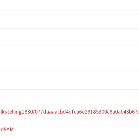
olkstelling1830/077daaaacbd4dfca6e29185300c8a0ab43b67
bQd9AM