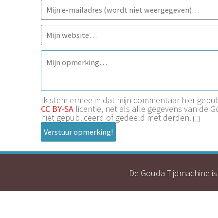
Ik stem ermee in dat mijn commentaar hier gep
CC BY-SA
licentie, net als alle gegevens van de 
niet gepubliceerd of gedeeld met derden.
Verstuur opmerking!
De Gouda Tijdmachine is 