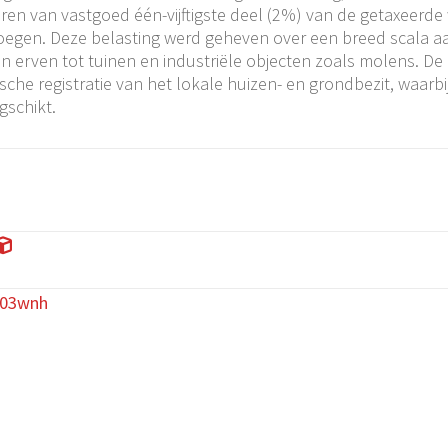
aren van vastgoed één-vijftigste deel (2%) van de getaxeerd
oegen. Deze belasting werd geheven over een breed scala a
 erven tot tuinen en industriële objecten zoals molens. De
sche registratie van het lokale huizen- en grondbezit, waarb
schikt.
003wnh