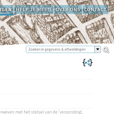
NGEN
HELP JE MEE?!
OVER ONS
CONTACT
weven met het stelsel van de 'verponding',