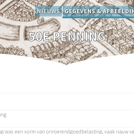
NIEUWS
GEGEVENS & AFBEELDI
50E PENNING
ning
g was een vorm van onroerendgoedbelasting, vaak nauw ver