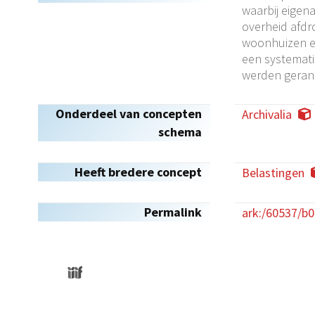
waarbij eigen
overheid afdr
woonhuizen en
een systemati
werden gerang
Onderdeel van concepten
Archivalia
schema
Heeft bredere concept
Belastingen
Permalink
ark:/60537/b