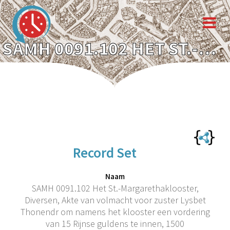
SAMH 0091.102 HET ST.-MARGARETHAKLOOSTER, DIVERSEN, AKTE VAN VOLMACHT VOOR ZUSTER LYSBET THONENDR OM NAMENS HET KLOOSTER EEN VORDERING VAN 15 RIJNSE GULDENS TE INNEN, 1500
Record Set
Naam
SAMH 0091.102 Het St.-Margarethaklooster,
Diversen, Akte van volmacht voor zuster Lysbet
Thonendr om namens het klooster een vordering
van 15 Rijnse guldens te innen, 1500