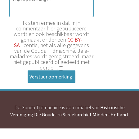
Ik stem ermee in dat mijn
commentaar hier gepubliceerd
wordt en ook beschikbaar wordt
gemaakt onder een
CC BY-
SA
licentie, net als alle gegevens
van de Gouda Tijdmachine. Je e-
mailadres wordt geregistreerd, maar
niet gepubliceerd of gedeeld met
derden.
Verstuur opmerking!
De Gouda Tijdmachine is een initiatief van
Historische
Vereniging Die Goude
en
Streekarchief Midden-Holland
.