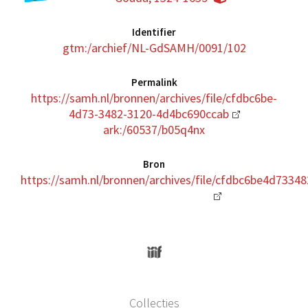
Identifier
gtm:/archief/NL-GdSAMH/0091/102
Permalink
https://samh.nl/bronnen/archives/file/cfdbc6be-
4d73-3482-3120-4d4bc690ccab
ark:/60537/b05q4nx
Bron
https://samh.nl/bronnen/archives/file/cfdbc6be4d733
Collecties