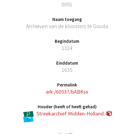
0091
Naam toegang
Archieven van de kloosters te Gouda
Begindatum
1324
Einddatum
1635
Permalink
ark:/60537/bABKsx
Houder (heeft of heeft gehad)
Streekarchief Midden-Holland