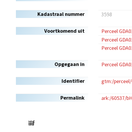
Kadastraal nummer
3598
Voortkomend uit
Perceel GDA0
Perceel GDA0
Perceel GDA0
Opgegaan in
Perceel GDA0
Identifier
gtm:/perceel
Permalink
ark:/60537/b