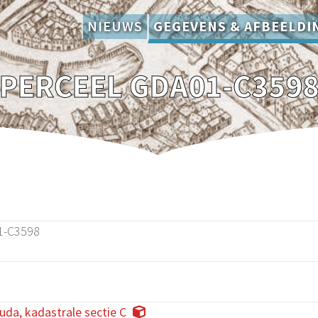
NIEUWS
GEGEVENS & AFBEELDI
PERCEEL GDA01-C359
1-C3598
da, kadastrale sectie C