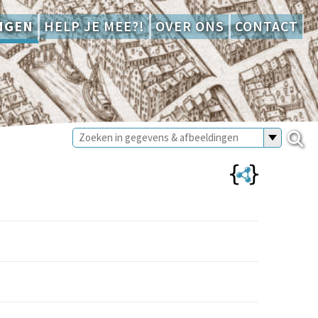
NGEN
HELP JE MEE?!
OVER ONS
CONTACT
8