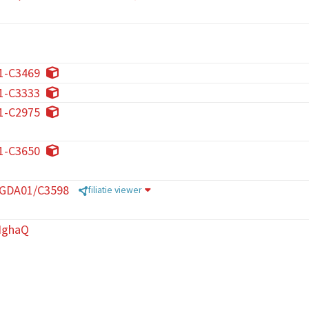
1-C3469
1-C3333
1-C2975
1-C3650
/GDA01/C3598
filiatie viewer
HghaQ