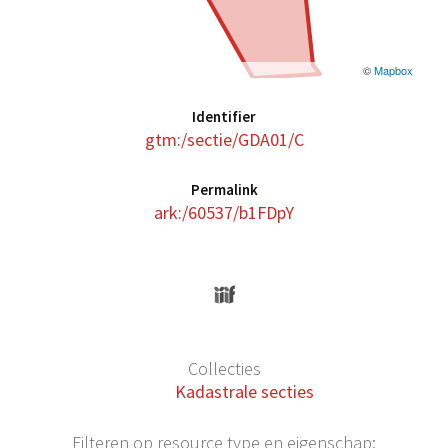
©
Mapbox
Identifier
gtm:/sectie/GDA01/C
Permalink
ark:/60537/b1FDpY
Collecties
Kadastrale secties
Filteren op resource type en eigenschap: