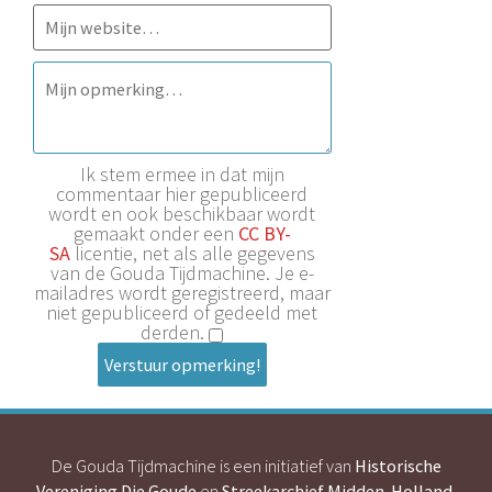
Ik stem ermee in dat mijn
commentaar hier gepubliceerd
wordt en ook beschikbaar wordt
gemaakt onder een
CC BY-
SA
licentie, net als alle gegevens
van de Gouda Tijdmachine. Je e-
mailadres wordt geregistreerd, maar
niet gepubliceerd of gedeeld met
derden.
Verstuur opmerking!
De Gouda Tijdmachine is een initiatief van
Historische
Vereniging Die Goude
en
Streekarchief Midden-Holland
.