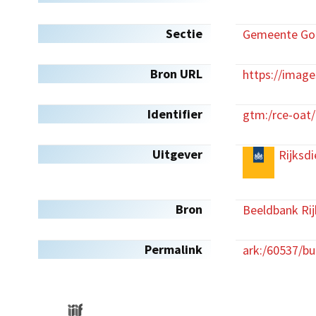
Sectie
Gemeente Gou
Bron URL
https://imag
Identifier
gtm:/rce-oa
Uitgever
Rijksdi
Bron
Beeldbank Rij
Permalink
ark:/60537/b