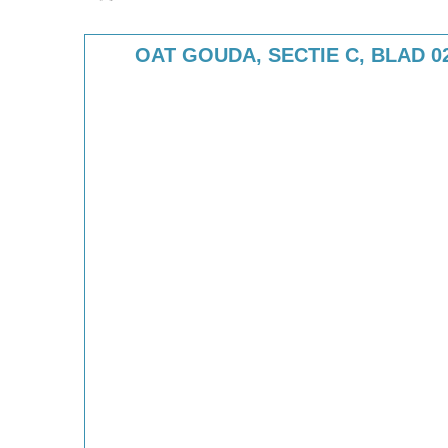
Media Viewer
Skip to downloads and alternative formats
OAT GOUDA, SECTIE C, BLAD 0