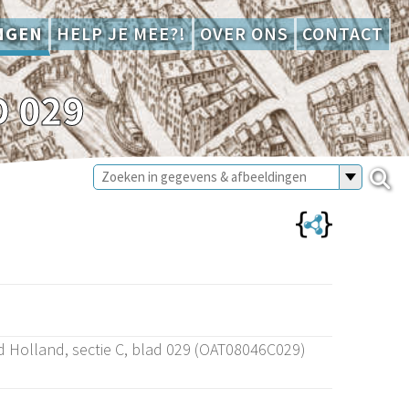
NGEN
HELP JE MEE?!
OVER ONS
CONTACT
D 029
d Holland, sectie C, blad 029 (OAT08046C029)