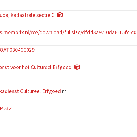
da, kadastrale sectie C
es.memorix.nl/rce/download/fullsize/dfdd3a97-0da6-15fc-c
t/OAT08046C029
enst voor het Cultureel Erfgoed
ksdienst Cultureel Erfgoed
uM5tZ