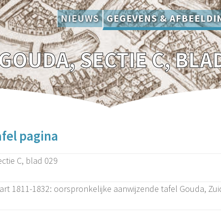
NIEUWS
GEGEVENS & AFBEELDI
GOUDA, SECTIE C, BLA
fel pagina
ctie C, blad 029
art 1811-1832: oorspronkelijke aanwijzende tafel Gouda, Zui