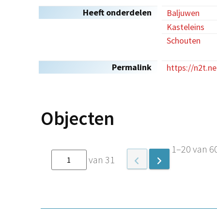
Heeft onderdelen
Baljuwen
Kasteleins
Schouten
Permalink
https://n2t.n
Objecten
1–20 van 6
van 31