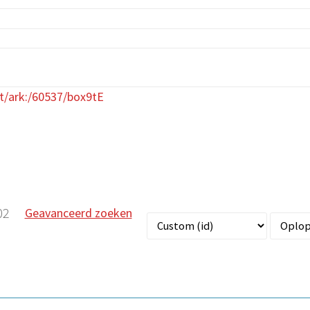
et/ark:/60537/box9tE
02
Geavanceerd zoeken