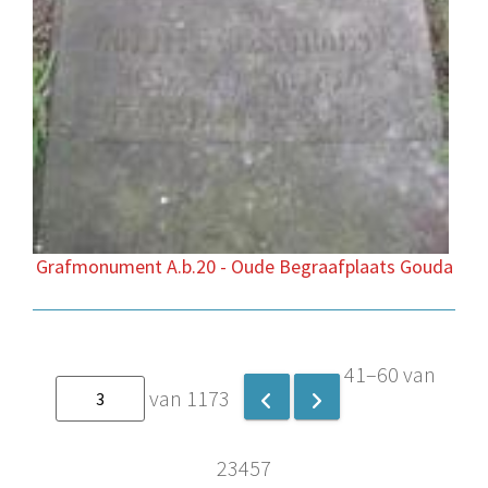
Grafmonument A.b.20 - Oude Begraafplaats Gouda
41–60 van
van 1173
23457