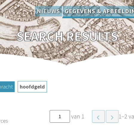
NIEUWS
GEGEVENS & AFBEELDI
SEARCH RESULTS
racht
hoofdgeld
van 1
1–2 va
rces