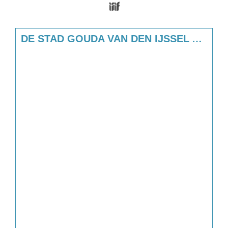
Media Viewer
Skip to downloads and alternative format
DE STAD GOUDA VAN DEN IJSSEL AF TE ZIEN (18E EEUW)