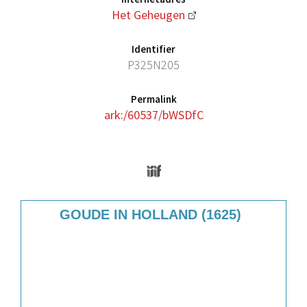
Het Geheugen
Identifier
P325N205
Permalink
ark:/60537/bWSDfC
Media Viewer
Skip to downloads and alternative format
GOUDE IN HOLLAND (1625)