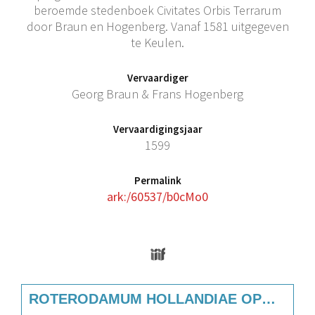
beroemde stedenboek Civitates Orbis Terrarum
door Braun en Hogenberg. Vanaf 1581 uitgegeven
te Keulen.
Vervaardiger
Georg Braun & Frans Hogenberg
Vervaardigingsjaar
1599
Permalink
ark:/60537/b0cMo0
Media Viewer
Skip to downloads and alternative format
ROTERODAMUM HOLLANDIAE OPP. / GOUDE (1599)