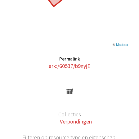
©
Mapbox
Permalink
ark:/60537/b9nyjE
Collecties
Verpondingen
Filteren op resource type en eigenschap: