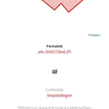
©
Mapbox
Permalink
ark:/60537/bo6JFI
Collecties
Verpondingen
Filteren op resource type en eigenschap: