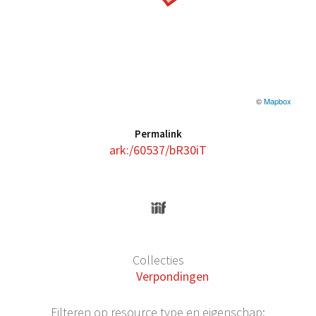
©
Mapbox
Permalink
ark:/60537/bR30iT
Collecties
Verpondingen
Filteren op resource type en eigenschap: