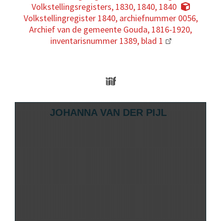
Volkstellingsregisters, 1830, 1840, 1840
Volkstellingregister 1840, archiefnummer 0056,
Archief van de gemeente Gouda, 1816-1920,
inventarisnummer 1389, blad 1
Media Viewer
Skip to downloads and alternative format
JOHANNA VAN DER PIJL