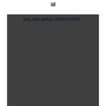
Media Viewer
Skip to downloads and alternative format
WILHELMINA VERVOORT