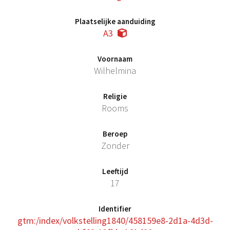
Plaatselijke aanduiding
A3
Voornaam
Wilhelmina
Religie
Rooms
Beroep
Zonder
Leeftijd
17
Identifier
gtm:/index/volkstelling1840/458159e8-2d1a-4d3d-