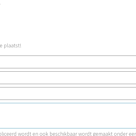
7
e plaatst!
ubliceerd wordt en ook beschikbaar wordt gemaakt onder ee