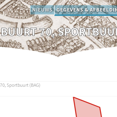
NIEUWS
GEGEVENS & AFBEELDI
 BUURT 70, SPORTBUUR
70, Sportbuurt (BAG)