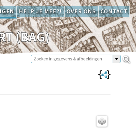
NGEN
HELP JE MEE?!
OVER ONS
CONTACT
T (BAG)