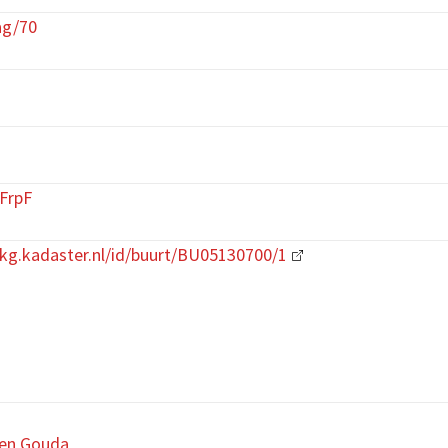
ag/70
FrpF
kkg.kadaster.nl/id/buurt/BU05130700/1
en Gouda