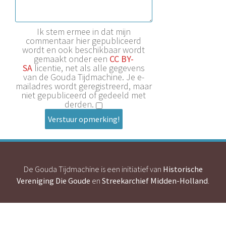
Ik stem ermee in dat mijn
commentaar hier gepubliceerd
wordt en ook beschikbaar wordt
gemaakt onder een
CC BY-
SA
licentie, net als alle gegevens
van de Gouda Tijdmachine. Je e-
mailadres wordt geregistreerd, maar
niet gepubliceerd of gedeeld met
derden.
Verstuur opmerking!
De Gouda Tijdmachine is een initiatief van
Historische
Vereniging Die Goude
en
Streekarchief Midden-Holland
.