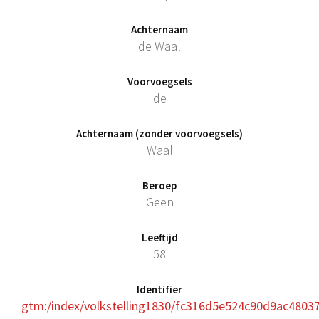
Achternaam
de Waal
Voorvoegsels
de
Achternaam (zonder voorvoegsels)
Waal
Beroep
Geen
Leeftijd
58
Identifier
gtm:/index/volkstelling1830/fc316d5e524c90d9ac48