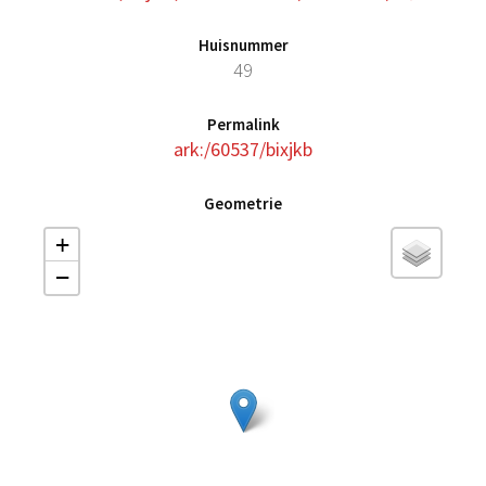
Huisnummer
49
Permalink
ark:/60537/bixjkb
Geometrie
+
−