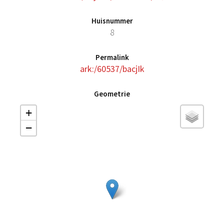
Huisnummer
8
Permalink
ark:/60537/bacjIk
Geometrie
+
−