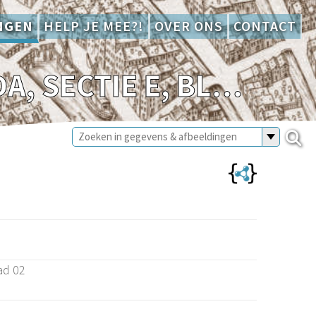
NGEN
HELP JE MEE?!
OVER ONS
CONTACT
KADASTRALE KAART (MINUUTPLAN) GOUDA, SECTIE E, BLAD 02 (1811-1832)
ad 02