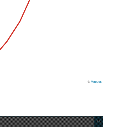
©
Mapbox