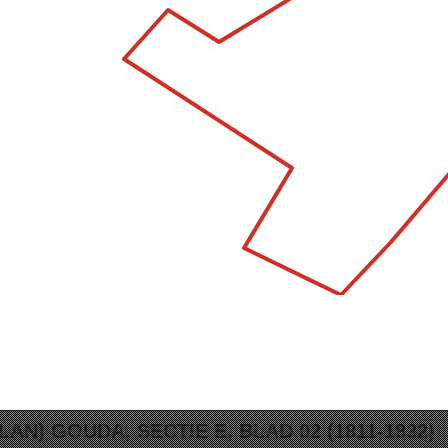
N) GOUDA, SECTIE E, BLAD 02 (1811-1832)