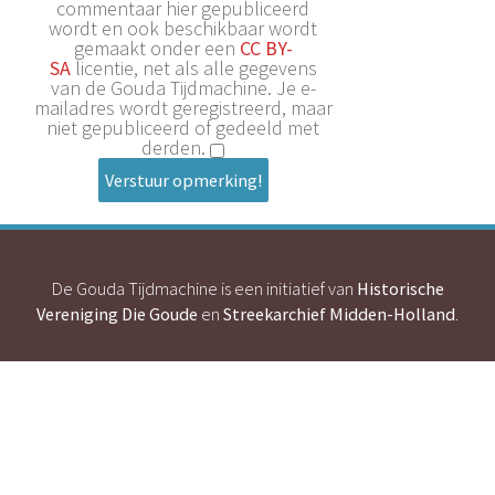
commentaar hier gepubliceerd
wordt en ook beschikbaar wordt
gemaakt onder een
CC BY-
SA
licentie, net als alle gegevens
van de Gouda Tijdmachine. Je e-
mailadres wordt geregistreerd, maar
niet gepubliceerd of gedeeld met
derden.
Verstuur opmerking!
De Gouda Tijdmachine is een initiatief van
Historische
Vereniging Die Goude
en
Streekarchief Midden-Holland
.