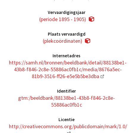
Vervaardigingsjaar
(periode 1895 - 1905)
Plaats vervaardigd
(plekcoördinaten)
Internetadres
https://samh.nl/bronnen/beeldbank/detail/88138be1-
43b8-f846-2c8e-55886ac0fb1c/media/8676a5ec-
81b9-3516-ff26-e5e5b5be3dba
Identifier
gtm:/beeldbank/88138be1-43b8-f846-2c8e-
55886ac0fb1c
Licentie
http://creativecommons.org/publicdomain/mark/1.0/