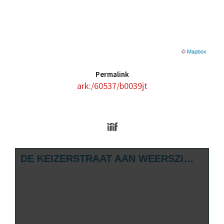
©
Mapbox
Permalink
ark:/60537/b0039jt
Media Viewer
Skip to downloads and alternative format
DE KEIZERSTRAAT AAN WEERSZIJDEN. C. 1904.