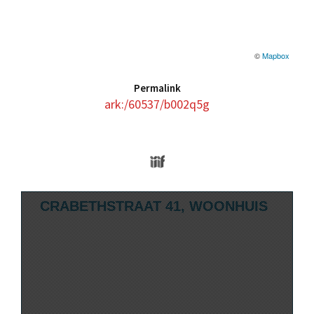
©
Mapbox
Permalink
ark:/60537/b002q5g
Media Viewer
Skip to downloads and alternative format
CRABETHSTRAAT 41, WOONHUIS