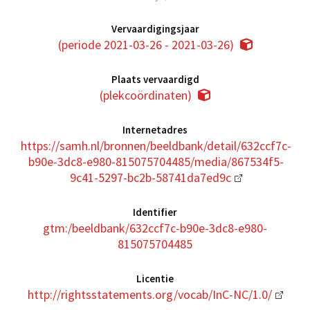
Vervaardigingsjaar
(periode 2021-03-26 - 2021-03-26)
Plaats vervaardigd
(plekcoördinaten)
Internetadres
https://samh.nl/bronnen/beeldbank/detail/632ccf7c-
b90e-3dc8-e980-815075704485/media/867534f5-
9c41-5297-bc2b-58741da7ed9c
Identifier
gtm:/beeldbank/632ccf7c-b90e-3dc8-e980-
815075704485
Licentie
http://rightsstatements.org/vocab/InC-NC/1.0/