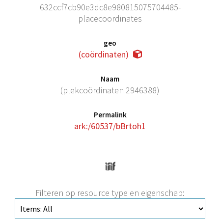
632ccf7cb90e3dc8e980815075704485-
placecoordinates
geo
(coördinaten)
Naam
(plekcoördinaten 2946388)
Permalink
ark:/60537/bBrtoh1
Filteren op resource type en eigenschap: