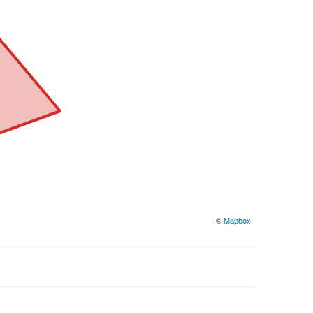
©
Mapbox