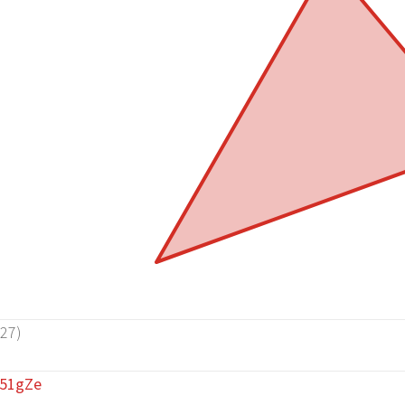
27)
251gZe