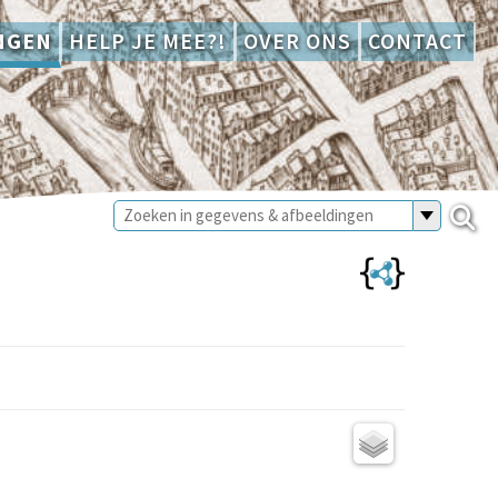
NGEN
HELP JE MEE?!
OVER ONS
CONTACT